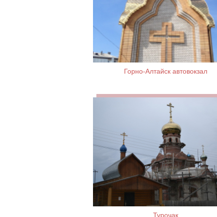
Горно-Алтайск автовокзал
Турочак