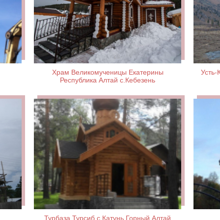
Храм Великомученицы Екатерины
Усть-
Республика Алтай c.Кебезень
Турбаза Турсиб с.Катунь Горный Алтай