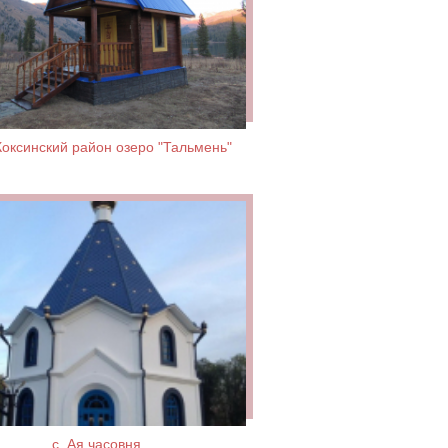
Коксинский район озеро "Тальмень"
с. Ая часовня