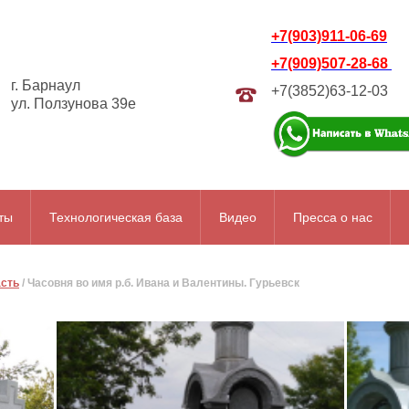
+7(903)911-06-69
+7(909)507-28-68
г. Барнаул
+7(3852)63-12-03
ул. Ползунова 39е
ты
Технологическая база
Видео
Пресса о нас
асть
/
Часовня во имя р.б. Ивана и Валентины. Гурьевск