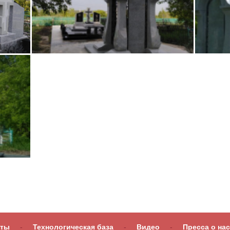
оты
-
Технологическая база
-
Видео
-
Пресса о нас