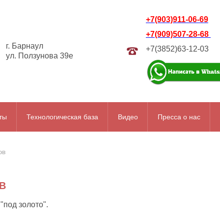
+7(903)911-06-69
+7(909)507-28-68
г. Барнаул
+7(3852)63-12-03
ул. Ползунова 39е
ты
Технологическая база
Видео
Пресса о нас
ов
В
"под золото".