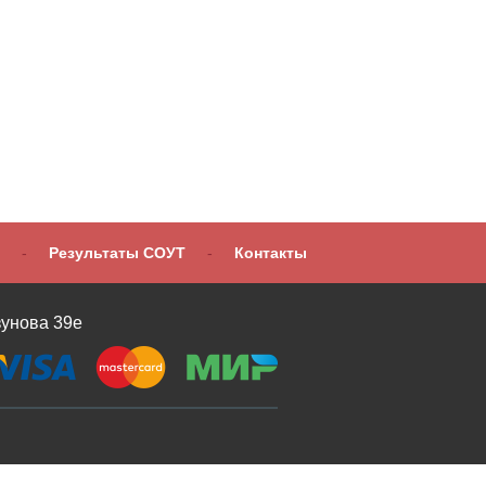
-
Результаты СОУТ
-
Контакты
зунова 39е