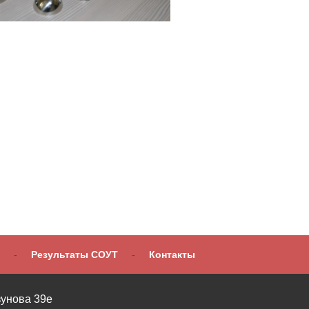
-
Результаты СОУТ
-
Контакты
зунова 39е