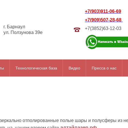
+7(903)911-06-69
+7(909)507-28-68
г. Барнаул
+7(3852)63-12-03
ул. Ползунова 39е
ты
Технологическая база
Видео
Пресса о нас
 зеркально отполированные полые шары и полусферы из н
алтайлазер.рф
еть на нашем втором сайте