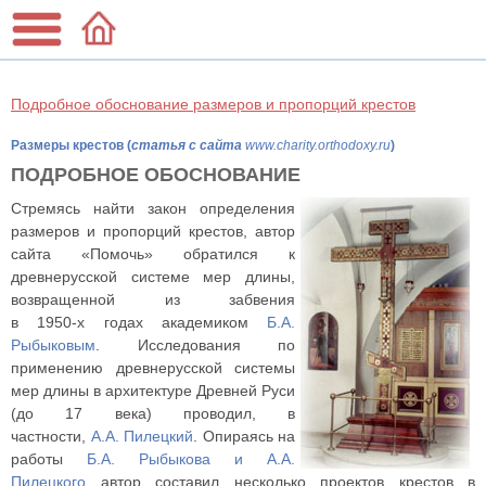
Подробное обоснование размеров и пропорций крестов
Размеры крестов (
статья с сайта
www.charity.orthodoxy.ru
)
ПОДРОБНОЕ ОБОСНОВАНИЕ
Стремясь найти закон определения
размеров и пропорций крестов, автор
сайта «Помочь» обратился к
древнерусской системе мер длины,
возвращенной из забвения
в
1950-х
годах академиком
Б.А.
Рыбыковым
. Исследования по
применению древнерусской системы
мер длины в архитектуре Древней Руси
(до 17 века) проводил, в
частности,
А.А. Пилецкий
. Опираясь на
работы
Б.А. Рыбыкова и А.А.
Пилецкого
автор составил несколько проектов крестов в