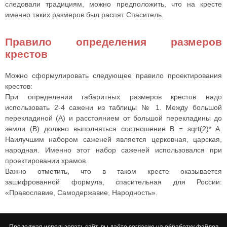
следовали традициям, можно предположить, что на кресте
именно таких размеров был распят Спаситель.
Правило определения размеров
крестов
Можно сформулировать следующее правило проектирования
крестов:
При определении габаритных размеров крестов надо
использовать
2-4
сажени из
таблицы № 1.
Между большой
перекладиной (A) и расстоянием от большой перекладины до
земли (B) должно выполняться соотношение B = sqrt(2)* A.
Наилучшим набором саженей является церковная, царская,
народная. Именно этот набор саженей использовался при
проектировании храмов.
Важно отметить, что в таком кресте оказывается
зашифрованной формула, спасительная для России:
«Православие, Самодержавие, Народность».
Продолжая использовать сайт, вы даёте согласие на обработку
файлов