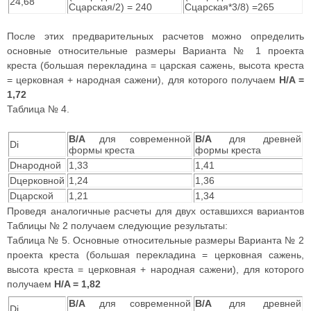
24,68
Cцарская/2) = 240
Cцарская*3/8) =265
После этих предварительных расчетов можно определить
основные относительные размеры Варианта № 1 проекта
креста (большая перекладина = царская сажень, высота креста
= церковная + народная сажени), для которого получаем
H/A =
1,72
Таблица № 4.
B/A
для современной
B/A
для древней
Di
формы креста
формы креста
Dнародной
1,33
1,41
Dцерковной
1,24
1,36
Dцарской
1,21
1,34
Проведя аналогичные расчеты для двух оставшихся вариантов
Таблицы № 2 получаем следующие результаты:
Таблица № 5. Основные относительные размеры Варианта № 2
проекта креста (большая перекладина = церковная сажень,
высота креста = церковная + народная сажени), для которого
получаем
H/A = 1,82
B/A
для современной
B/A
для древней
Di