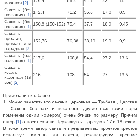
176,4
88,2
44,1
22
11
маховая
[2]
Сажень (без
142,4
71,2
35,6
17,8
8,9
названия)
[1]
Сажень (без
150,8
(150-152)
75,4
37,7
18,9
9,45
названия)
[1]
Сажень
простая,
152,76
76,38
38,19
19,9
9,9
прямая или
народная
[2]
Сажень (без
217,6
108,8
54,4
27,2
13,6
названия)
[1]
Сажень
косая,
216
108
54
27
13,5
казенная (19
век)
[2]
Примечания к таблице:
1. Можно заметить что сажени Церковная — Трубная , Царская
— Сажень без чети и некоторые другие (все такие пары
помечены одним номером) очень блицки по размеру. Причем
автор
[1]
относит сажени Церковную и Царскую к 17 и 18 векам.
В тоже время автор сайта и предлагаемых проектов крестов
использует именно эти сажени, реконструируя древние