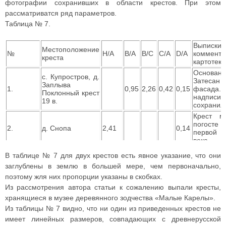
фотографии сохранивших в области крестов. При этом
рассматриватся ряд параметров.
Таблица № 7.
Выпи
Местоположение
№
H/A
B/A
B/C
C/A
D/A
коммента
креста
картотеки
Основа
с. Купростров, д.
Затеса
Заплыва
1.
0,95
2,26
0,42
0,15
фасада
Поклонный крест
надп
19 в.
сохранил
Крест м
погосте
1
2.
д. Снопа
2,41
0,14
первой 
века.
Высота
В таблице № 7 для двух крестов есть явное указание, что они
3.
д. Кимжа
2,11
1,53
2,12
0,72
0,15
метров
заглублены в землю в большей мере, чем первоначально,
Крест об
поэтому жля них пропорции указаны в скобках.
креста 4
4.
д. Мосеево
1,98
0,17
основан
Из рассмотрения автора статьи к сожалению выпали кресты,
Сечение 
хранящиеся в музее деревянного зодчества «Малые Карелы».
надписях 
Из таблицы № 7 видно, что ни один из приведенных крестов не
Высота 4,
имеет линейных размеров, совпадающих с древнерусской
зарыт в 