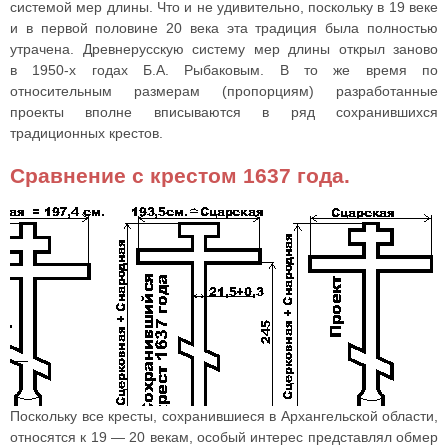
5.
д. Усть-Няфта
(2,33)
системой мер длины. Что и не удивительно, поскольку в 19 веке
чем пер
Брус 30?2
и в первой половине 20 века эта традиция была полностью
Старообр
утрачена. Древнерусскую систему мер длины открыл заново
Высот
в
1950-х
годах Б.А. Рыбаковым. В то же время по
Диаметр 
относительным размерам (пропорциям) разработанные
6.
д. Печище
2,96
1,11
0,2
см. Бру
Фон бел
проекты вполне вписываются в ряд сохранившихся
синие с
традиционных крестов.
красными
Высота 4
Сравнение с крестом 1637 года.
7.
д. Елкино
2,55
38?28 см.
Крест Е
8.
д. Печище
1,8
1,49
0,75
1914 года
Обетны
9.
д. Быковская
1,84
0,12
основа
Сечение 
10.
д. Кильце
1,79
0,64
Высота 4,
Высота 4
ствол д
11.
д. Кольшин
2,71
см. на в
далее пр
33?27 см.
Ранее н
Поскольку все кресты, сохранившиеся в Архангельской области,
часовн
12.
Б. Кондратьевка
(0,83)
установл
относятся к 19 — 20 векам, особый интерес представлял обмер