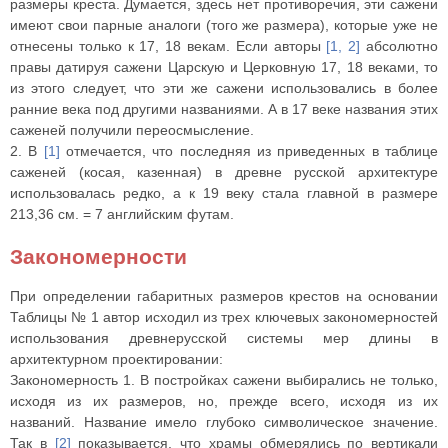
размеры креста. Думается, здесь нет противоречия, эти сажени
имеют свои парные аналоги (того же размера), которые уже не
отнесены только к 17, 18 векам. Если авторы
[1, 2]
абсолютно
правы датируя сажени Царскую и Церковную 17, 18 веками, то
из этого следует, что эти же сажени использовались в более
ранние века под другими названиями. А в 17 веке названия этих
саженей получили переосмысление.
2. В
[1]
отмечается, что последняя из приведенных в таблице
саженей (косая, казенная) в древне русской архитектуре
использовалась редко, а к 19 веку стала главной в размере
213,36 см. = 7 английским футам.
Закономерности
При определении габаритных размеров крестов на основании
Таблицы № 1 автор исходил из трех ключевых закономерностей
использования древнерусской системы мер длины в
архитектурном проектировании:
Закономерность 1. В постройках сажени выбирались не только,
исходя из их размеров, но, прежде всего, исходя из их
названий. Название имело глубоко символическое значение.
Так в
[2]
показывается, что храмы обмерялись по вертикали