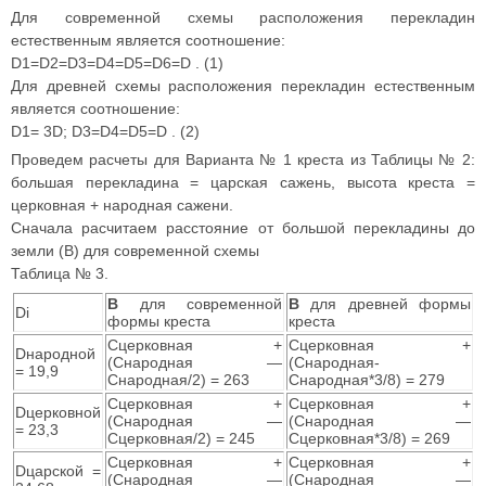
Для современной схемы расположения перекладин
естественным является соотношение:
D1=D2=D3=D4=D5=D6=D . (1)
Для древней схемы расположения перекладин естественным
является соотношение:
D1= 3D; D3=D4=D5=D . (2)
Проведем расчеты для Варианта № 1 креста из Таблицы № 2:
большая перекладина = царская сажень, высота креста =
церковная + народная сажени.
Сначала расчитаем расстояние от большой перекладины до
земли (B) для современной схемы
Таблица № 3.
B
для современной
B
для древней формы
Di
формы креста
креста
Cцерковная +
Cцерковная +
Dнародной
(Cнародная —
(Cнародная-
= 19,9
Cнародная/2) = 263
Cнародная*3/8) = 279
Cцерковная +
Cцерковная +
Dцерковной
(Cнародная —
(Cнародная —
= 23,3
Cцерковная/2) = 245
Cцерковная*3/8) = 269
Cцерковная +
Cцерковная +
Dцарской =
(Cнародная —
(Cнародная —