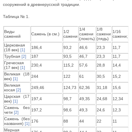
сооружений в древнерусской традиции.
Таблица № 1.
1/4
1/8
Виды
1/2
1/16
Сажень (в см.)
сажени
сажени
саженей
сажени
сажени;
(локоть)
(пядь)
Церковная
186,4
93,2
46,6
23,3
11,7
(18 век)
[1]
Трубная
[2]
187
93,5
46,7
23,3
11,7
Греческая
230,4
115,2
57,6
28,8
14,4
(17 век)
[1]
Великая (18
244
122
61
30,5
15,2
век)
[1]
Великая
249,46
124,73
62,36
31,18
15,6
косая
[2]
Царская (17
197,4
98,7
49,35
24,68
12,34
век)
[1]
Сажень без
197,2
98,6
49,3
24,6
12,3
чети
[2]
Сажень (без
176
88
44
22
11
названия)
[1]
Мерная