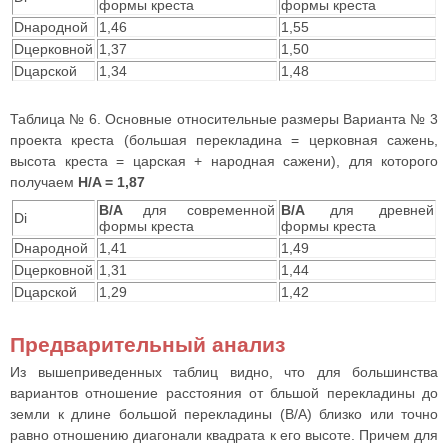
формы креста
формы креста
Dнародной
1,46
1,55
Dцерковной
1,37
1,50
Dцарской
1,34
1,48
Таблица № 6. Основные относительные размеры Варианта № 3
проекта креста (большая перекладина = церковная сажень,
высота креста = царская + народная сажени), для которого
получаем
H/A = 1,87
B/A
для современной
B/A
для древней
Di
формы креста
формы креста
Dнародной
1,41
1,49
Dцерковной
1,31
1,44
Dцарской
1,29
1,42
Предварительный анализ
Из вышеприведенных таблиц видно, что для большинства
вариантов отношение расстояния от бльшой перекладины до
земли к длине большой перекладины (B/A) близко или точно
равно отношению диагонали квадрата к его высоте. Причем для