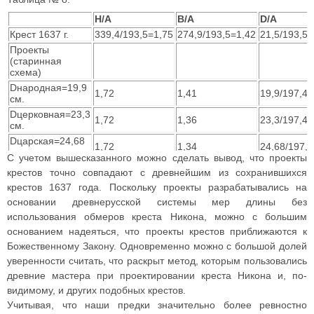
H/A
B/A
D/A
Крест 1637 г.
339,4/193,5=1,75
274,9/193,5=1,42
21,5/193,5=
Проекты
(старинная
схема)
Dнародная=19,9
1,72
1,41
19,9/197,4=
см.
Dцерковная=23,3
1,72
1,36
23,3/197,4=
см.
Dцарская=24,68
1,72
1,34
24,68/197,4
см.
С учетом вышесказанного можно сделать вывод, что проекты
крестов точно совпадают с древнейшим из сохранившихся
крестов 1637 года. Поскольку проекты разрабатывались на
основании древнерусской системы мер длины без
использования обмеров креста Никона, можно с большим
основанием надеяться, что проекты крестов приближаются к
Божественному Закону. Одновременно можно с большой долей
уверенности считать, что раскрыт метод, которым пользовались
древние мастера при проектировании креста Никона и, по-
видимому, и других подобных крестов.
Учитывая, что наши предки значительно более ревностно