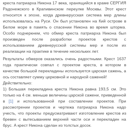
находится
креста патриарха Никона 17 века, хранящийся в храме СЕРГИЯ
13.
д. Хорнема
2,17
0,17
Радонежского в Крапивинском переулке Москвы. Этот крест
Высота
относится к эпохе, когда древнерусская система мер длины
д.
диаметр 
Чучепала
использовалась на Руси. Он был установлен на Кий острове в
см., сече
Белом море в память о спасении Никона во время шторма.
Особо подчеркнем, что обмер креста патриарха Никона был
произведен после разработки проектов крестов с
использованием древнерусской системы мер и после их
реализации на практике в течение нескольких лет.
Результаты обмеров оказались очень радостными.
Крест 1637
года практически совпал с
проектом креста
, в котором в
качестве большой перекладины используется царская сажень, а
ось составляет сумму церковной и народной саженей!
Действительно:
1) Большая перекладина креста Никона равна 193,5 см.
Это
только на 4 см. меньше величины царской сажени, приведенной
в
[1]
и использованной при составлении проектов.
При
рассмотрении проектов и чертежа патриарха Никона надо
учесть, что проекты предусматривают изготовление крестов из
бревен с вытесыванием верхней части оси и перекладин на
брус. А крест Никона сделан из толстых досок.