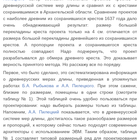
древнерусской системе мер длины и сравнил их с крестами
сохранившимися в Архангельской области. Сравнение проектов
с наиболее древним из сохранившихся крестов 1637 года дало
очень обнадеживающий результат: размер большой
перекладины креста проекта только на 4 см. отличается от
размера большой перекладины древнейшего из сохранившихся
крестов. А пропорции проекта и сохранившегося креста
полностью совпадают. Надо подчеркнуть, что проект
разрабатывался до обмера древнего креста. Это доказывает
верность принятого метода. Но расскажу все по порядку.
Первое, что было сделано, это систематизирована информация
о древнерусских мерах длины, приведенная в упомянутых
работах
Б.А. Рыбыкова и А.А. Пилецкого
. При этом сажени,
близкие по размерам, помещены в одни строки (смотрите
таблицу № 1). Этой таблицей очень удобно пользоваться при
проектировании: надо выбирать размеры только из таблицы.
Напомним,
А.А. Пилецкий
показывается, что в древнерусской
системе мер длины, достигалось такое разнообразие размеров
и пропорций, к которому сейчас только подходят современные
архитекторы с использованием ЭВМ. Таким образом, таблица
№ 1 составляет типовой размерный ряд для проектирования