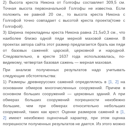
2) Высота креста Никона от Голгофы составляет 309,5 см.
Точная высота первоначальной Голгофы не известна. Если
положить ее равной 20 см., то высота креста Никона с
Голгофой
точно совпадает с высотой креста проекта
(тоже с
Голгофой).
3) Ширина перекладины креста Никона равна 21,5±0,3 см., что
наиболее близко одной пяди мерной маховой сажени. В
проектах автора сайта этот размер предлагается брать как пяди
от базовых саженей: царской, церковной и народной.
Следовательно, в кресте 1637 года использовалась, по-
видимому, четвертая базовая сажень — мерная маховая.
При анализе полученных результатов надо учитывать
следующие обстоятельства:
1) Размеры древнерусских саженей определялись в
[1, 2]
на
основании обмеров многочисленных сооружений. Причем в
основном больших сооружений — церковных зданий. А при
обмерах больших сооружений погрешности неизбежно
большие, чем при обмерах относительно небольших
сооружений, таких как крест. Оценки размеров саженей в
[1,
2]
имеют неизбежно оценочный характер, при этом оценка
погрешности полученных результатов не дается. Из этого можно