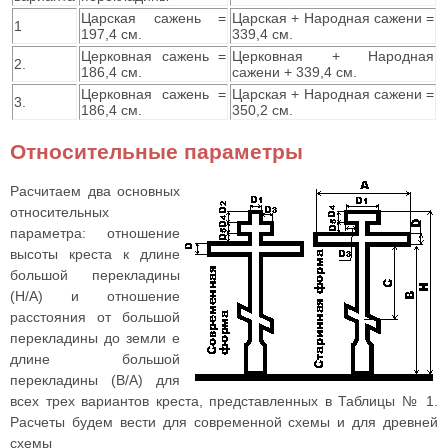
Царская сажень =
Царская + Народная сажени =
1
197,4 см.
339,4 см.
Церковная сажень =
Церковная + Народная
2.
186,4 см.
сажени + 339,4 см.
Церковная сажень =
Царская + Народная сажени =
3.
186,4 см.
350,2 см.
Относительные параметры
Расчитаем два основных
относительных
параметра: отношение
высоты креста к длине
большой перекладины
(H/A) и отношение
расстояния от большой
перекладины до земли е
длине большой
перекладины (B/A) для
всех трех вариантов креста, представленных в Таблицы № 1.
Расчеты будем вести для современной схемы и для древней
схемы