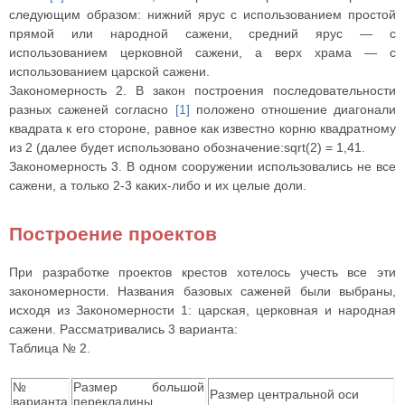
следующим образом: нижний ярус с использованием простой
прямой или народной сажени, средний ярус — с
использованием церковной сажени, а верх храма — с
использованием царской сажени.
Закономерность 2. В закон построения последовательности
разных саженей согласно
[1]
положено отношение диагонали
квадрата к его стороне, равное как известно корню квадратному
из 2 (далее будет использовано обозначение:sqrt(2) = 1,41.
Закономерность 3. В одном сооружении использовались не все
сажени, а только
2-3
каких-либо и их целые доли.
Построение проектов
При разработке проектов крестов хотелось учесть все эти
закономерности. Названия базовых саженей были выбраны,
исходя из Закономерности 1: царская, церковная и народная
сажени. Рассматривались 3 варианта:
Таблица № 2.
№
Размер большой
Размер центральной оси
варианта
перекладины