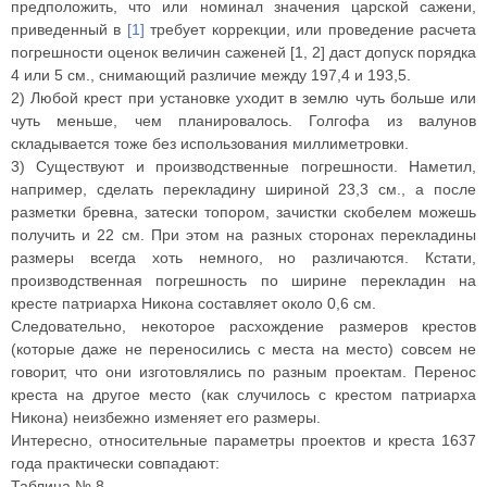
предположить, что или номинал значения царской сажени,
приведенный в
[1]
требует коррекции, или проведение расчета
погрешности оценок величин саженей [1, 2] даст допуск порядка
4 или 5 см., снимающий различие между 197,4 и 193,5.
2) Любой крест при установке уходит в землю чуть больше или
чуть меньше, чем планировалось. Голгофа из валунов
складывается тоже без использования миллиметровки.
3) Существуют и производственные погрешности. Наметил,
например, сделать перекладину шириной 23,3 см., а после
разметки бревна, затески топором, зачистки скобелем можешь
получить и 22 см. При этом на разных сторонах перекладины
размеры всегда хоть немного, но различаются. Кстати,
производственная погрешность по ширине перекладин на
кресте патриарха Никона составляет около 0,6 см.
Следовательно, некоторое расхождение размеров крестов
(которые даже не переносились с места на место) совсем не
говорит, что они изготовлялись по разным проектам. Перенос
креста на другое место (как случилось с крестом патриарха
Никона) неизбежно изменяет его размеры.
Интересно, относительные параметры проектов и креста 1637
года практически совпадают:
Таблица № 8.