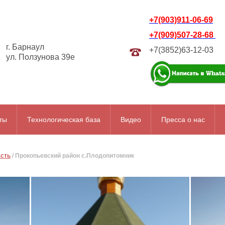
+7(903)911-06-69
+7(909)507-28-68
г. Барнаул
+7(3852)63-12-03
ул. Ползунова 39е
ты
Технологическая база
Видео
Пресса о нас
асть
/
Прокопьевский район с.Плодопитомник