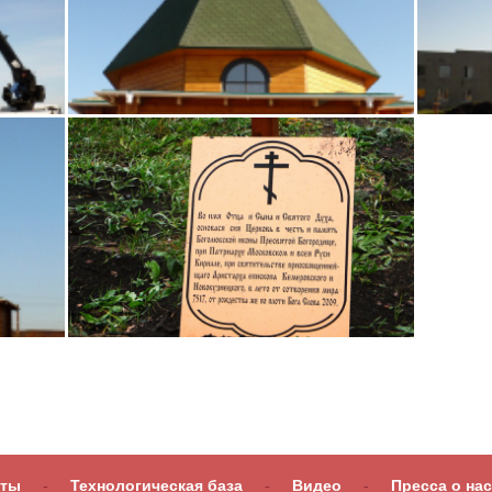
оты
-
Технологическая база
-
Видео
-
Пресса о нас